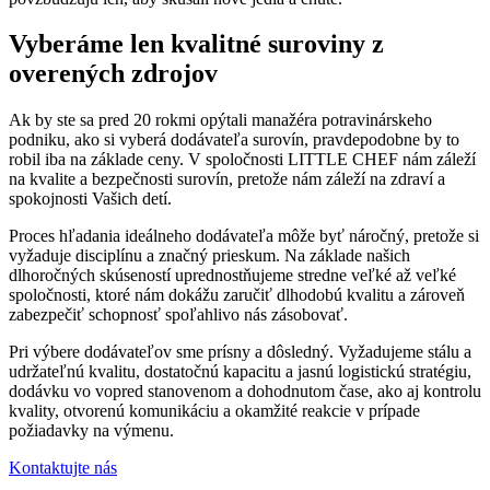
Vyberáme len kvalitné suroviny z
overených zdrojov
Ak by ste sa pred 20 rokmi opýtali manažéra potravinárskeho
podniku, ako si vyberá dodávateľa surovín, pravdepodobne by to
robil iba na základe ceny. V spoločnosti LITTLE CHEF nám záleží
na kvalite a bezpečnosti surovín, pretože nám záleží na zdraví a
spokojnosti Vašich detí.
Proces hľadania ideálneho dodávateľa môže byť náročný, pretože si
vyžaduje disciplínu a značný prieskum. Na základe našich
dlhoročných skúseností uprednostňujeme stredne veľké až veľké
spoločnosti, ktoré nám dokážu zaručiť dlhodobú kvalitu a zároveň
zabezpečiť schopnosť spoľahlivo nás zásobovať.
Pri výbere dodávateľov sme prísny a dôsledný. Vyžadujeme stálu a
udržateľnú kvalitu, dostatočnú kapacitu a jasnú logistickú stratégiu,
dodávku vo vopred stanovenom a dohodnutom čase, ako aj kontrolu
kvality, otvorenú komunikáciu a okamžité reakcie v prípade
požiadavky na výmenu.
Kontaktujte nás