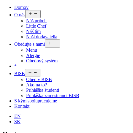
Domov
Otvoriť
O nás
menu
Náš príbeh
Little Chef
Náš tím
Naši dodávatelia
Otvoriť
Obedujte s nami
menu
Menu
Alergie
Obedový systém
*
Otvoriť
BISB
menu
Obed v BISB
Ako na to?
Prihláška študenti
Prihláška zamestnanci BISB
S kým spolupracujeme
Kontakt
EN
SK