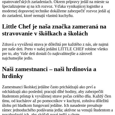
opatrovateľských zariadeniach. Okrem prípravy jedál na mieste sa
špecializujeme aj na ich rozvoz. Vďaka vynikajúcej logistike a
modernej dopravnej technike dokážeme zabezpečiť rozvoz jedál aj
do zariadení, ktoré nemajú vlastnú kuchyňu.
Little Chef je naša značka zameraná na
stravovanie v škôlkach a školách
Zdravá a vyvážená strava je dôležitá pre každého z nás, ale najmä
pre naše deti. Preto v našej jedálni LITTLE CHEF robíme všetko
pre to, aby Vaše deti dostali čo najkvalitnejšie a zároveň
najchutnejšie jedlo.
Naši zamestnanci – naši hrdinovia a
hrdinky
Zamestnanci školskej jedálne často prichádzajú ako prví a
odchádzajú ako poslední; pracujú dlhé hodiny, aby zabezpečili
študentom prístup k vyváženej strave počas celého dňa. Každý člen
tímu, od kuchárov až po pomocníkov v kuchyni, zohráva dôležitú
úlohu pri hladkom fungovaní jedálne. Ich nasadenie presahuje
rámec jednoduchého podávania jedla; aktívne sa venujú študentom a
povzbudzujú ich, aby skúšali nové jedlá a chute.